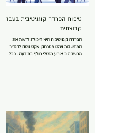
טיפוח הפרדה קוגניטיבית בעבודה
קבוצתית
הפרדה קוגניטיבית היא היכולת לראות את
המחשבות שלנו ממרחק. אקט נוטה להגדיר
מחשבה כ אירוע מנטלי חולף בתודעה . ככל
שאנחנו מצליחים לראות את המחשבות ככאלה,
אנחנו הופכים פחות כבולים אליהן וחופש התנועה
שלנו מתגבר. במילים אחרות אנחנו חושבים את
המחשבות במקום שהמחשבות יחשבו אותנו. (
The Essential Guide to the ACT Matrix : A
Step-by-Step Approach to Using the ACT
Matrix Model in Clinical Practice מן העבר
השני, הדבקה קוגניטיבית מובילה לדפוסי פעולה
מזיקים הנובעים מכך שאנו "מאמינים" ל