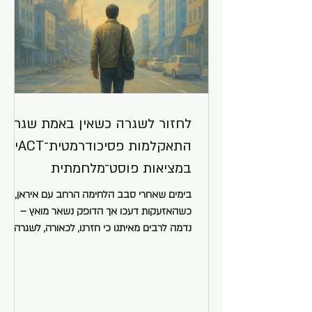
לחזור לשגרה כשאין באמת שגרה:
התאקלמות פסיכודרמטית־ACTית
במציאות פוסט־מלחמתית
בימים שאחרי סבב הלחימה הרחב עם איראן,
כשהאזעקות דעכו אך הדופק נשאר מואץ –
נדמה לרבים מאיתנו כי חזרנו, לכאורה, לשגרה. אך
השגרה הזו, כמו גשר..