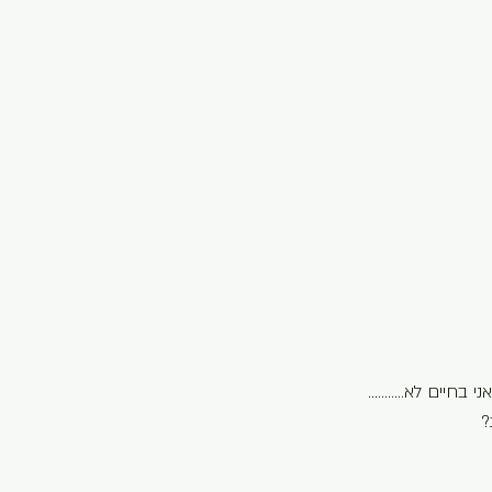
י בחיים לא………..
?