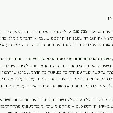
לך.
 את המשפט – 
מזל טוב!
 יש לך כנראה שאיפה די ברורה, שלא נאמר – מ
צוא את העבודה שמביאה אותך למימוש עצמי או לדבר מול קהל וכו’ וכו
פתאום! אני אפילו לא בדרך לשם! זאת סתם מחשבה הזויה…”. אז רגע, אני 
, לצמיחה, או להתפתחות מכל סוג הוא לא אחר מאשר – התנגדות.
 כשמי
 מה שאני שומע זה: “אני מאד רוצה את זה, אך אני ממש לא יודע איך לגרום
ה של קשר. קשר עם חלק בתוכנו, שעד כה הדחקנו. ברגע שההתנגדות 
בר לא מדחיקים יותר את הרצון הנסתר, אנחנו נעמדים עכשיו מולו בצו
ש!”. הרצון כבר לא נסתר, הוא ממש שם, מולנו – אחרת עם מי אנחנו מד
 זה? קודם כל נסכים על זה שהרצון שם, יחד עם ההתנגדות. משהגענ
ב איך אותו חלק פנימי – מודחק, מושתק וקונפליקטואלי, מתחיל לקבל