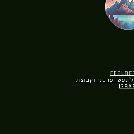
FEELBE
ISRA