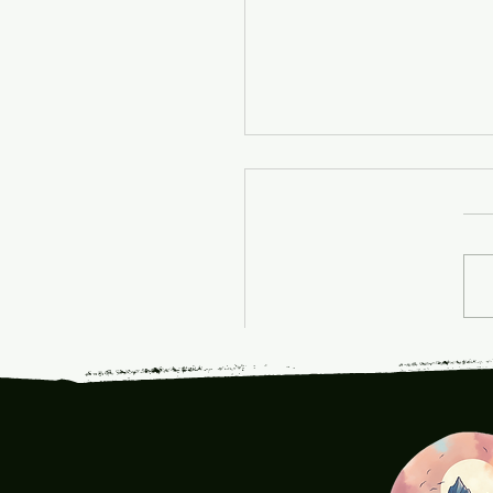
4 שנה במדבר — על
 על טונה, ועל הנפש
שת