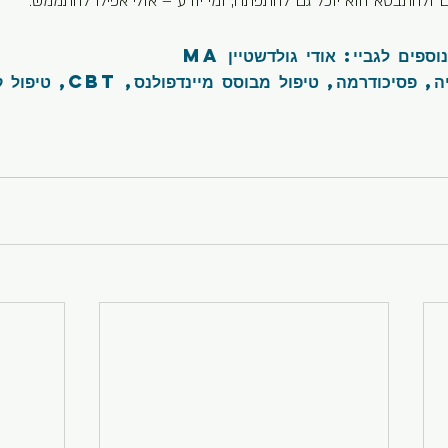
 ולהתבטא הוא יוכל גם להתפתח, ומי יודע – אולי אפילו להתממש.
פים לגביי: אודי גולדשטיין MA
יכודרמה, טיפול מבוסס מיינדפולנס, CBT, טיפול קבוצתי