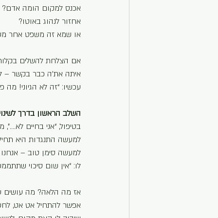
אכנס למקום הומה אדם?
אחזור לנהוג באוטו?
או שמא זה משפט אחר מש
אם הצלחת להשלים בקלות
איתה את’ה כבר בקשר – למ
עכשיו: “זה לא הגיוני! מה 
השלב הראשון בדרך לשינוי
בטיפול, “אני בחיים לא….”,
למעשה התנגדות היא תחילת
למעשה סימן טוב – אנחנו כ
לו: “אין שום סיכוי שתתממ
אז מה הלאה? מה עושים עם
אפשר להתחיל אט אט, לחשו