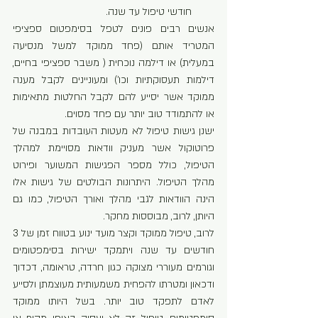
חודשי טיפול עד שנה.
אנשים רבים פונים לטפל בסימפטום ספציפי 
המטריד אותם (פחד ממוקד למשל מנסיעה 
במעלית) או דילמה נוכחית ( משבר ספציפי בחיים, 
דילמות תעסוקתיות וכו’) ומעוניינים לקבל מענה 
ממוקד אשר יסייע להם לקבל החלטות מתאימות 
או להתמודד טוב יותר עם פחד מסוים.
ישנן גישות טיפול לא מעטות העובדות במבנה של 
פרוטוקול אשר מעניק וודאות מסויימת למהלך 
הטיפול, כולל מספר הפגישות המשוער ופירוט 
מהלך הטיפול. היתרונות הבולטים של גישות אלו 
הינה הוודאות לגבי מהלך ואורך הטיפול, כמו גם 
היותן, לרוב, מבוססות מחקר.
לרוב, טיפול ממוקד וקצר מועד ינוע בטווח זמן של 3 
חודשים עד שנה ויתמקד ישירות בסימפטומים 
וגורמים מעוררי מצוקה כגון חרדה, טראומה, דכדוך 
ודכאון ומטרתו להפחית משמעותית מעוצמתן ולסייע 
לאדם לתפקד טוב יותר. בשל היותו ממוקד 