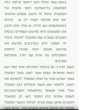
באופן שגור טיפול רגשי דינאמי (כלומר כזה 
המתעמק בדינאמיקה התוך נפשית של 
המטופל). טיפול זה נחשב מעמיק ואינטימי 
יותר ואינו מתיימר לטפל רק או  ישירות 
בסימפטומים כגון חרדה, או פחד אלא להבין 
את המנגנונים הלא מודעים העומדים בבסיס 
הקשיים שמביא עמו המטופל לטיפול. טיפול 
זה יתמקד לרוב במרכיבים מודעים ולא 
מודעים, מנגנוני הגנה ומבנה היחסים 
המוקדמים של אדם עם הוריו, משפחתו 
וסביבתו.
חשוב לציין כי גם בטיפול פסיכולוגי ארוך טווח ישנן 
גישות ותיאוריות שונות אשר לאורן פועל המטפל 
ואשר ישפיעו מאד על חווית המטופל. להמחיש את 
השוני, לדוגמא ישנן גישות טיפוליות בהן המטפל 
פעיל מאד ומשתף בתחושותיו הסובייקטיביות 
לעומת אחרות בהן המוקד הוא רק המטופל 
והתכנים שהוע עצמו מביא לטיפול, כאשר המטפל 
מקפיד לא לחלוק פרטים אישיים עליו.  כדאי ורצוי 