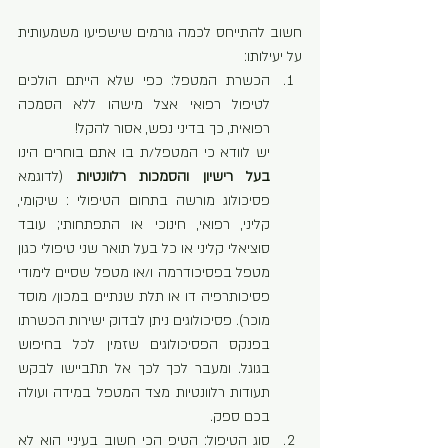
חשוב להתייחס לכמה גורמים שישפיעו משמעותית 
על יעילותו:
הכשרת המטפל: כפי שלא הייתם הולכים 
לטיפול רפואי אצל מישהו ללא הסמכה 
רפואית, כך בדיני נפש, אסור להקל!
יש לוודא כי המטפל/ת בו אתם בוחרים הינו 
בעל רישיון והסמכות רלוונטיות
 (לדוגמא 
פסיכולוג מורשה בתחום הטיפולי : שיקומי, 
קליני, רפואי, חינוכי או התפתחותי; עובד 
סוציאלי קליני או כל בעל תואר שני טיפולי כגון 
מטפל בפסיכודרמה ו/או מטפל שסיים לימודי 
פסיכותרפיה דו או תלת שנתיים במכון/ מוסד 
מוכר). פסיכולוגים ניתן לבדוק ישירות הכשרתו 
בפנקס הפסיכולוגים שזמין לכל בחיפוש 
בגוגל. ומעבר לכך לכך אל תתביישו לבקש 
תעודות רלוונטיות מצד המטפל במידה ועולה 
בכם ספק.
סוג הטיפול: הטיפ הכי חשוב בעיניי הוא לא 