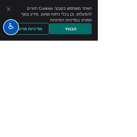
לשאול את המטפל להשקפתו והתיאוריות המנחות 
✕
האתר משתמש בקובצי Cookies חיוניים
אותו כדי להבין יותר את מהלך הטיפול הצפוי 
להפעלתו, וכן בכלי ניתוח ושיווק. מידע נוסף
וההתאמה.
מפורט במדיניות הפרטיות.
♿
הבנתי
מדיניות פרטיות
ולבסוף, אולי הדבר החשוב ביותר: כימיה! הטיפ הכי 
טוב בעיניי, מעבר למקצועיות המטפל/ת והתאמתו 
“על הנייר” לצרכים שלכם, הוא הקשר שנוצר 
ביניכם בחדר. קשר נעים, תומך, מכיל ולא שיפוטי 
הוא תנאי הכרחי להצלחת טיפול ומנבא במידה לא 
מבוטלת את הצלחתו העתידית.
מאמרים לדרך
פוסטים אחרונים
הצג הכול