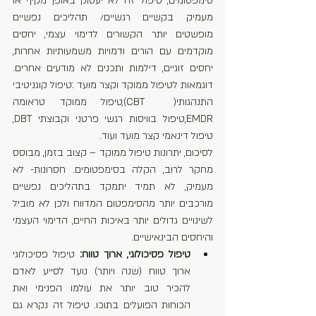
סימפטומים, טיפול זה לא יעסוק באופן מקיף או 
מעמיק בקשיים רגשיים/ תהליכים נפשיים 
מופשטים יותר הקשורים לדימוי עצמי, יחסים 
מוקדמים עם הורים ודמויות משמעותיות אחרות, 
יחסים זוגיים, דילמות ותכנים לא מודעים אחרים. 
דוגמאות לטיפול ממוקד וקצר מועד :טיפול קוגניטיבי 
התנהגותי(  CBT),טיפול ממוקד טראומה  
EMDR,טיפול בוויסות רגשי פרטני וקבוצתי DBT, 
טיפול דינאמי קצר מועד ועוד.
לסיכום, יתרונות טיפול ממוקד – קצוב בזמן, מבוסס 
מחקר לרוב, הקלה בסימפטומים. חסרונות- לא 
מעמיק, לא תמיד יתמקד בתהליכים נפשיים 
מורכבים יותר מהסימפטום המדווח ולכן לא מוביל 
לשינויים גדולים יותר באיכות החיים, הדימוי העצמי 
והיחסים הבינאישיים.
טיפול פסיכולוגי, ארוך טווח: 
טיפול פסיכולוגי 
ארוך טווח (שנה ויותר) נועד לסייע לאדם 
להכיר טוב יותר את עולמו הפנימי ואת 
הכוחות הפועלים בתוכו. טיפול זה נקרא גם 