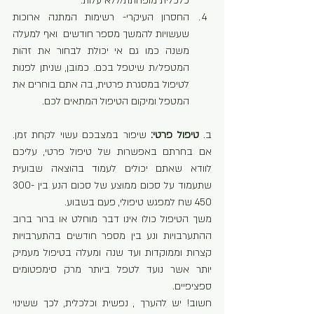
כלכלית מופחתת/ללא עלות.
החסרון העיקרי- רשימות המתנה ארוכות 
שעשויות להמשך מספר חודשים  ואף למעלה 
משנה כמו גם אי יכולת לבחור את זהות 
המטפל/ת שיטפל בכם. כמובן, שניתן לפנות 
לטיפול במסגרת פרטית, בה אתם בוחרים את 
המטפל ומיקום הטיפול המתאים לכם.
ב. 
טיפול פרטי:
 שיפור במצבכם עשוי לקחת זמן. 
אם בחרתם באפשרות של טיפול פרטי, עליכם 
לוודא שאתם יכולים לעמוד בהוצאה שבועית 
שתעמוד על סכום ממוצע של סכום הנע בין 300-
450 שח למפגש טיפולי, פעם בשבוע.
משך הטיפול כולו אינו דבר מוחלט או ברור ברוב 
ההתערבויות ונע בין מספר חודשים בהתערבויות 
קצרות וממוקדות ועד שנה ומעלה בטיפול מעמיק 
יותר אשר נועד לטפל ביותר מרק סימפטומים 
ספציפיים.
חשוב! יש להערך , נפשית וכלכלית, לכך ששינוי 