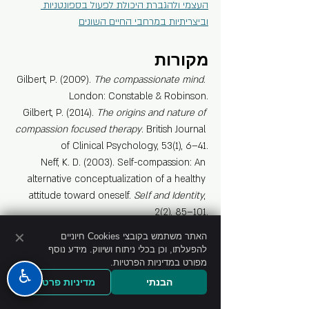
העצמי ולהגברת היכולת לפעול בספונטניות 
וביצריתיות במרחבי החיים השונים
מקורות
Gilbert, P. (2009). 
The compassionate mind
. 
London: Constable & Robinson.
Gilbert, P. (2014). 
The origins and nature of 
compassion focused therapy
. British Journal 
of Clinical Psychology, 53(1), 6–41.
Neff, K. D. (2003). Self-compassion: An 
alternative conceptualization of a healthy 
attitude toward oneself. 
Self and Identity
, 
2(2), 85–101.
Neff, K. D., & Germer, C. K. (2013). A pilot 
✕
האתר משתמש בקובצי Cookies חיוניים
study and randomized controlled trial of the 
להפעלתו, וכן בכלי ניתוח ושיווק. מידע נוסף
Mindful Self‐Compassion program. 
Journal 
מפורט במדיניות הפרטיות.
♿
of Clinical Psychology
, 69(1), 28–44.
הבנתי
מדיניות פרטיות