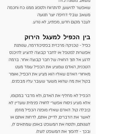
משאב משונה כזה
שאפשר להישען, להתרווח ולספוג ממנו כח וחכמה
משאב שבלי דחיפה יוצר תנועה
לעבר מקום חדש, מפתיע, לא נודע.
בין הכפיל למעגל הירוק
כפיל - טכניקה מרכזית בפסיכודרמה, שנותנת 
אפשרות למטפל או לחבר קבוצה להציע להיכנס 
לרגע אל תוך החוויה של חבר קבוצה אחר. ברמה 
הטכנית, האדם שמציע את הכפיל עומד מעט 
מאחורי האדם שאליו הוא מציע את הכפיל, ואומר 
בקול את מה שהוא משער שעובר עליו מבפנים.
הכפיל לא מחליף את האדם, ולא מדבר במקומו, 
אלא מציע ניסוח אפשרי לחוויה פנימית שעדיין לא 
קיבלה קול. האדם שאליו מופנה הכפיל מוזמן 
לאשר את הדברים, לדייק אותם, לדחות אותם או 
לשנותם, ולנסח את המשפט באופן שמתאים לו, 
ובכך - להפוך את המשפט לשלו.