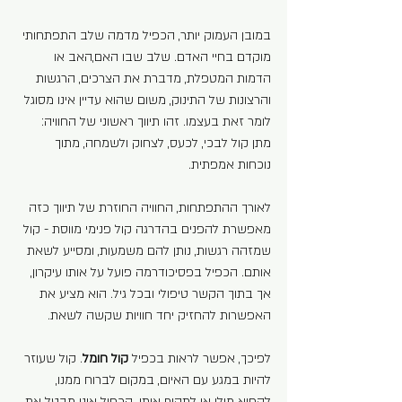
במובן העמוק יותר, הכפיל מדמה שלב התפתחותי 
מוקדם בחיי האדם. שלב שבו האם,האב או 
הדמות המטפלת, מדברת את הצרכים, הרגשות 
והרצונות של התינוק, משום שהוא עדיין אינו מסוגל 
לומר זאת בעצמו. זהו תיווך ראשוני של החוויה: 
מתן קול לבכי, לכעס, לצחוק ולשמחה, מתוך 
נוכחות אמפתית.
לאורך ההתפתחות, החוויה החוזרת של תיווך כזה 
מאפשרת להפנים בהדרגה קול פנימי מווסת - קול 
שמזהה רגשות, נותן להם משמעות, ומסייע לשאת 
אותם. הכפיל בפסיכודרמה פועל על אותו עיקרון, 
אך בתוך הקשר טיפולי ובכל גיל. הוא מציע את 
האפשרות להחזיק יחד חוויות שקשה לשאת.
לפיכך, אפשר לראות בכפיל 
קול חומל
. קול שעוזר 
להיות במגע עם האיום, במקום לברוח ממנו, 
לקפוא מולו או לתקוף אותו. הכפיל אינו מבטל את 