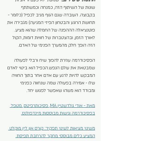
שונות של השיתוף הזה, כמנחה וכמשתתף 
בקבוצה. העובדה שגם הגוף מגיב לכפיל (כלומר - 
תחושת הרוגע והבטחון הפיזי המגיעה) מגבירה את 
פוטנציאלה הההפנה של החמלה שהוא מציע. 
לאורך הזמן, ובהצטברות של חוויות דומות, הקול 
הזה הופך חלק מהמערך הפנימי של האדם. 
הפסיכודרמה עוזרת להפוך שיח ורבלי לפעולה 
שמבטאת את עולם הנפש.הכפיל הוא ביטוי לאדם 
המבקש להיות לרגע עם אדם אחר בתוך החוויה 
שלו - אמירה בפעולה שמה שנחווה כפנימי 
ומבודד הוא משהו שאפשר לפגוש יחד.
מאת - אודי גולדשטיין MA, פסיכותרפיטס, מטפל 
בפסיכודרמה וגישות מבוססות מיינדפולנס.
משינוי מציאות לשינוי תפקיד: קורס און ליין מוקלט 
המציע כלים מבוססי מחקר להרחבת תפיסת 