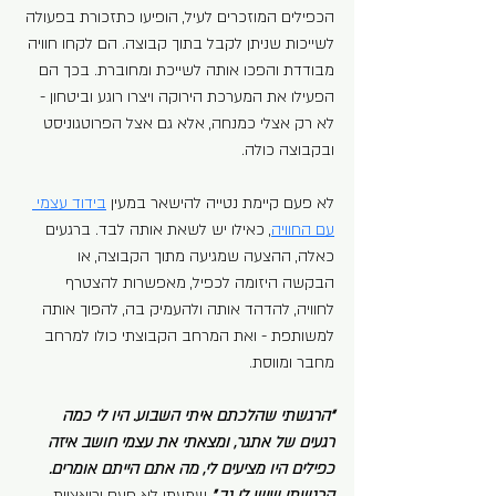
הכפילים המוזכרים לעיל, הופיעו כתזכורת בפעולה 
לשייכות שניתן לקבל בתוך קבוצה. הם לקחו חוויה 
מבודדת והפכו אותה לשייכת ומחוברת. בכך הם 
הפעילו את המערכת הירוקה ויצרו רוגע וביטחון - 
לא רק אצלי כמנחה, אלא גם אצל הפרוטגוניסט 
ובקבוצה כולה.
לא פעם קיימת נטייה להישאר במעין 
בידוד עצמי 
עם החוויה
, כאילו יש לשאת אותה לבד. ברגעים 
כאלה, ההצעה שמגיעה מתוך הקבוצה, או 
הבקשה היזומה לכפיל, מאפשרות להצטרף 
לחוויה, להדהד אותה ולהעמיק בה, להפוך אותה 
למשותפת - ואת המרחב הקבוצתי כולו למרחב 
מחבר ומווסת.
“הרגשתי שהלכתם איתי השבוע. היו לי כמה 
רגעים של אתגר, ומצאתי את עצמי חושב איזה 
כפילים היו מציעים לי, מה אתם הייתם אומרים. 
הרגשתי שיש לי גב.”
שמעתי לא פעם וריאציות 