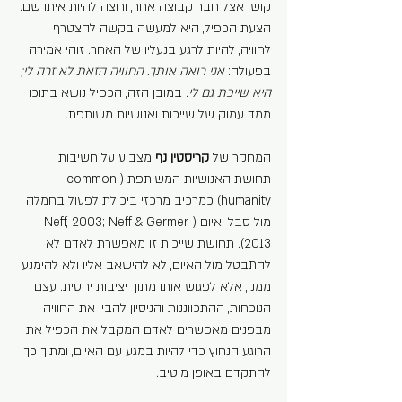
קושי אצל חבר קבוצה אחר, ורוצה להיות איתו שם. 
הצעת הכפיל, היא למעשה בקשה להצטרף 
לחוויה, להיות לרגע בנעליו של האחר. זוהי אמירה 
בפעולה: 
אני רואה אותך. החוויה הזאת לא זרה לי; 
היא שייכת גם לי
. במובן הזה, הכפיל נושא בתוכו 
ממד עמוק של שייכות ואנושיות משותפת.
המחקר של 
קריסטין נף
 מצביע על חשיבות 
תחושת האנושיות המשותפת (common 
humanity) כמרכיב מרכזי ביכולת לפעול בחמלה 
מול סבל ואיום (Neff, 2003; Neff & Germer, 
2013). תחושת שייכות זו מאפשרת לאדם לא 
להתבטל מול האיום, לא להישאב אליו ולא להימנע 
ממנו, אלא לפגוש אותו מתוך יציבות יחסית. עצם 
הנוכחות, ההתכווננות והניסיון להבין את החוויה 
מבפנים מאפשרים לאדם המקבל את הכפיל את 
הרוגע הנחוץ כדי להיות במגע עם האיום, ומתוך כך 
להתקדם באופן מיטיב.