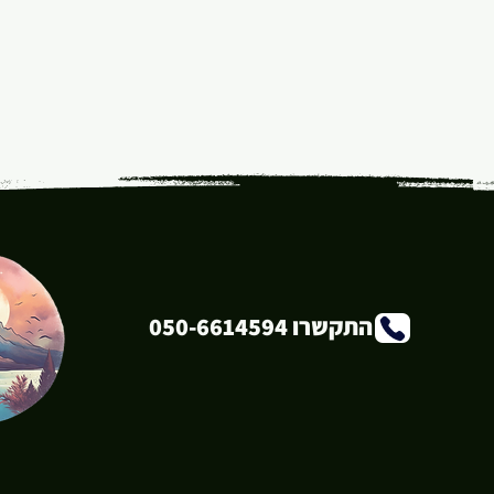
התקשרו 050-6614594