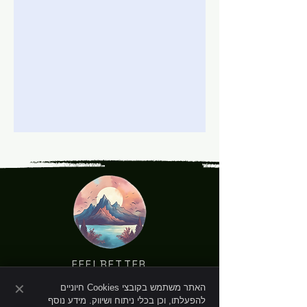
FEELBETTER
Feelbetter -טיפול נפשי פרטני
✕
האתר משתמש בקובצי Cookies חיוניים
וקבוצתי
להפעלתו, וכן בכלי ניתוח ושיווק. מידע נוסף
ISRAEL