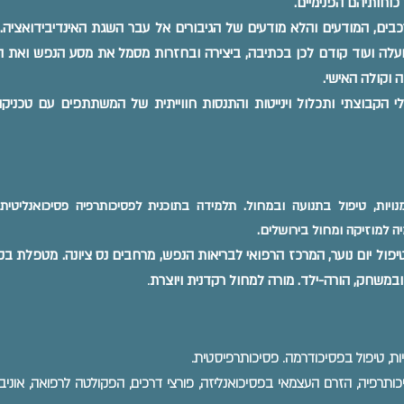
וחותיהם הפנימיים.
ים, המודעים והלא מודעים של הגיבורים אל עבר השגת האינדיבידואציה.
עלה ועוד קודם לכן בכתיבה, ביצירה ובחזרות מסמל את מסע הנפש ואת 
 וקולה האישי.
י הקבוצתי ותכלול וינייטות והתנסות חווייתית של המשתתפים עם טכניקו
עות אומנויות, טיפול בתנועה ובמחול. תלמידה בתוכנית לפסיכותרפיה פסיכואנליטית
ה למוזיקה ומחול בירושלים.
ול יום נוער, המרכז הרפואי לבריאות הנפש, מרחבים נס ציונה. מטפלת בק
במשחק, הורה-ילד. מורה למחול רקדנית ויוצרת
.
ותרפיה, הזרם העצמאי בפסיכואנליזה, פורצי דרכים, הפקולטה לרפואה, אוני