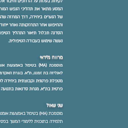
לקיחת בעלות על הדחפים וחיבור אל כ
המסע מתאר את תהליכי הנפש המורכב
של הנערים ביחידה, דרך המחזה שהו
והחיפוש אחר התחזקותה ואחר ייחודה
הסדנה תכלול תיאור התהליך הטיפול
נעשה שימוש בעבודה הטיפולית.
מרו
וה גלידאי
מוסמכת (MA) בטיפול באמצ
לאנליזה בת זמננו, ת"א. בוגרת האקדמי
מטפלת פרטנית וקבוצתית ביחידה לטיפ
פרטית בת"א. מנחת סדנאות בתנועה ו
שני שאול
מוסמכת (MA) בטיפול באמצעות אומנויות, טיפול בפסיכודרמה. פסיכותרפיסטית.
תלמידה בתוכנית ללימודי המשך בפסיכ