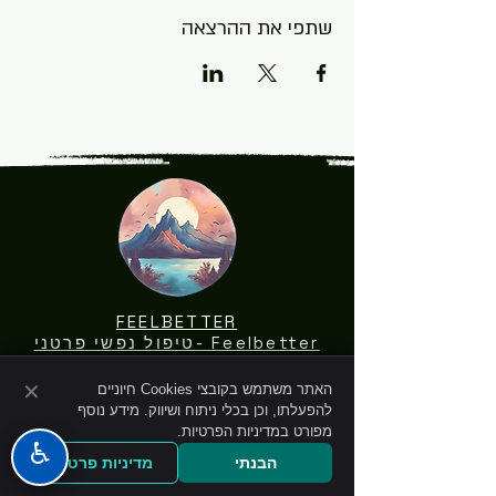
שתפי את ההרצאה
FEELBETTER
Feelbetter -טיפול נפשי פרטני
וקבוצתי
ISRAEL
✕
האתר משתמש בקובצי Cookies חיוניים
להפעלתו, וכן בכלי ניתוח ושיווק. מידע נוסף
התקשרו 050-6614594
מפורט במדיניות הפרטיות.
♿
הבנתי
מדיניות פרטיות